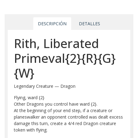
DESCRIPCIÓN
DETALLES
Rith, Liberated
Primeval{2}{R}{G}
{W}
Legendary Creature — Dragon
Flying, ward {2}
Other Dragons you control have ward {2}.
At the beginning of your end step, if a creature or
planeswalker an opponent controlled was dealt excess
damage this turn, create a 4/4 red Dragon creature
token with flying.