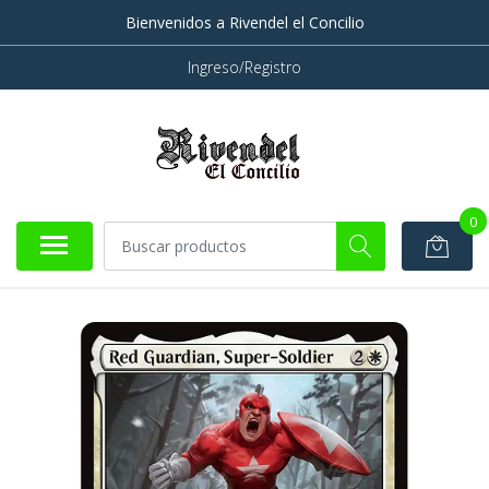
Bienvenidos a Rivendel el Concilio
Ingreso/Registro
0