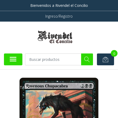
Bienvenidos a Rivendel el Concilio
Ingreso/Registro
0
AGOTADO