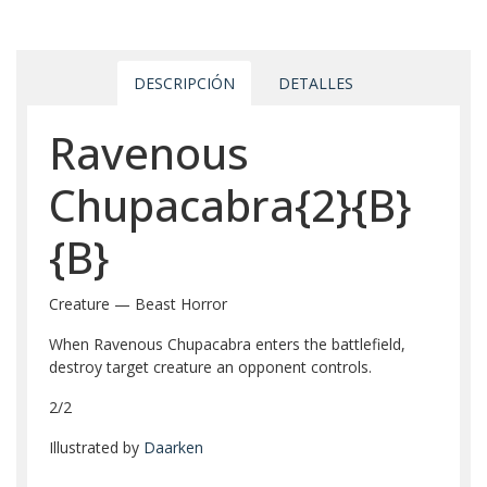
DESCRIPCIÓN
DETALLES
Ravenous
Chupacabra{2}{B}
{B}
Creature — Beast Horror
When Ravenous Chupacabra enters the battlefield,
destroy target creature an opponent controls.
2/2
Illustrated by
Daarken