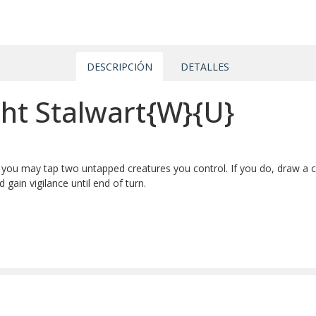
DESCRIPCIÓN
DETALLES
ght Stalwart{W}{U}
, you may tap two untapped creatures you control. If you do, draw a c
gain vigilance until end of turn.