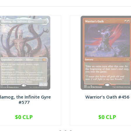
lamog, the Infinite Gyre
Warrior's Oath #456
#577
$0 CLP
$0 CLP
NO DISPONIBLE
NO DISPONIBLE