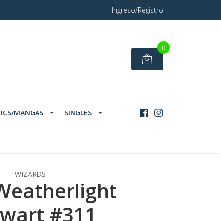
Ingreso/Registro
0
ICS/MANGAS
SINGLES
WIZARDS
 Weatherlight
lwart #311