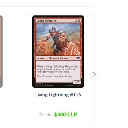
Living Lightning #118
Dead
$300 CLP
Desde
Des
VER OPCIONES
V