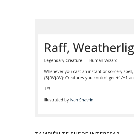
Raff, Weatherli
Legendary Creature — Human Wizard
Whenever you cast an instant or sorcery spell
{3}{W}{W}: Creatures you control get +1/+1 and 
1/3
Illustrated by
Ivan Shavrin