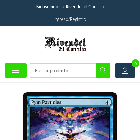
Bienvenidos a Rivendel el Concilio
Ingreso/Registro
0