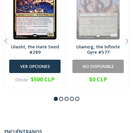
Ulasht, the Hate Seed
Ulamog, the Infinite
#289
Gyre #577
VER OPCIONES
NO DISPONIBLE
$500 CLP
$0 CLP
Desde
ENCUÉNTRANOS