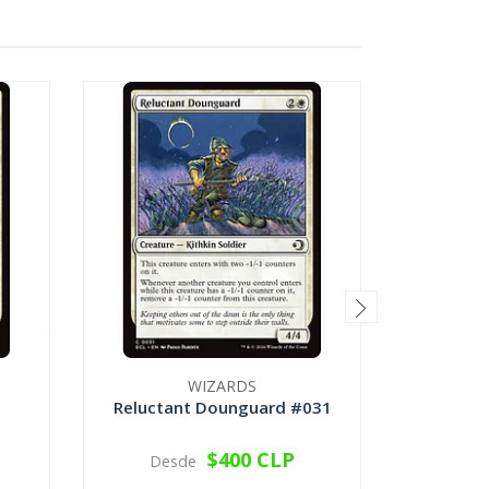
WIZARDS
Reluctant Dounguard #031
Spiral
$400 CLP
Desde
VER OPCIONES
V