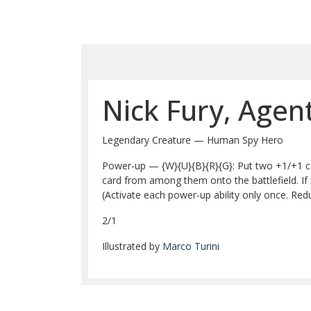
Nick Fury, Agent
Legendary Creature — Human Spy Hero
Power-up — {W}{U}{B}{R}{G}: Put two +1/+1 cou
card from among them onto the battlefield. If 
(Activate each power-up ability only once. Redu
2/1
Illustrated by
Marco Turini