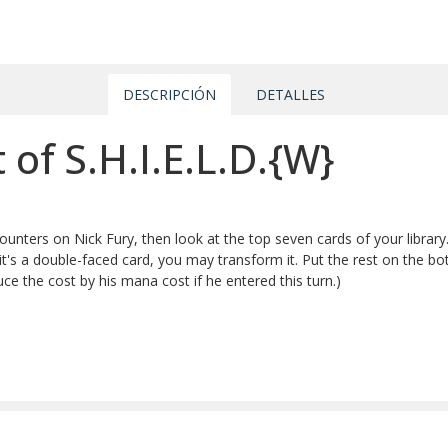
DESCRIPCIÓN
DETALLES
 of S.H.I.E.L.D.{W}
nters on Nick Fury, then look at the top seven cards of your library
it's a double-faced card, you may transform it. Put the rest on the bo
ce the cost by his mana cost if he entered this turn.)