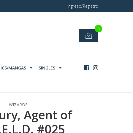
Ingreso/Registro
0
ICS/MANGAS
SINGLES
WIZARDS
ury, Agent of
.E.L.D. #025