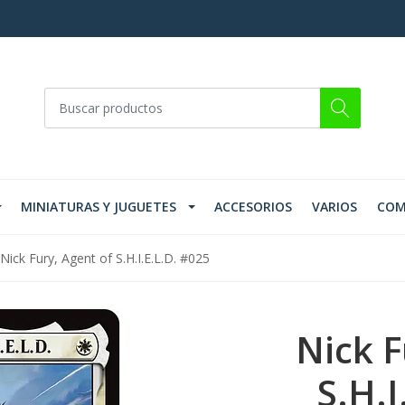
MINIATURAS Y JUGUETES
ACCESORIOS
VARIOS
COM
Nick Fury, Agent of S.H.I.E.L.D. #025
Nick F
S.H.I