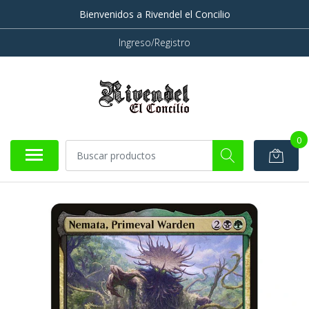
Bienvenidos a Rivendel el Concilio
Ingreso/Registro
0