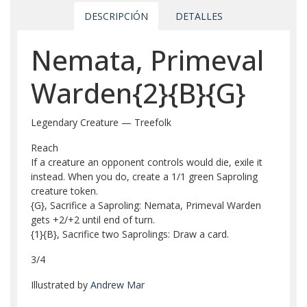
DESCRIPCIÓN
DETALLES
Nemata, Primeval
Warden{2}{B}{G}
Legendary Creature — Treefolk
Reach
If a creature an opponent controls would die, exile it
instead. When you do, create a 1/1 green Saproling
creature token.
{G}, Sacrifice a Saproling: Nemata, Primeval Warden
gets +2/+2 until end of turn.
{1}{B}, Sacrifice two Saprolings: Draw a card.
3/4
Illustrated by
Andrew Mar