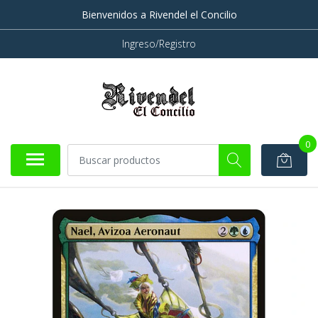
Bienvenidos a Rivendel el Concilio
Ingreso/Registro
0