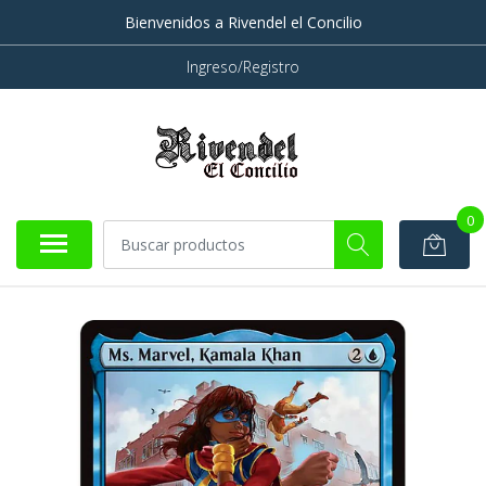
Bienvenidos a Rivendel el Concilio
Ingreso/Registro
0