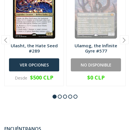
Ulasht, the Hate Seed
Ulamog, the Infinite
#289
Gyre #577
VER OPCIONES
NO DISPONIBLE
$500 CLP
$0 CLP
Desde
ENCUÉNTRANOS