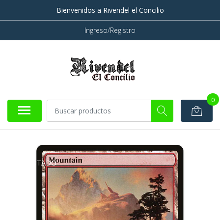
Bienvenidos a Rivendel el Concilio
Ingreso/Registro
0
AGOTADO