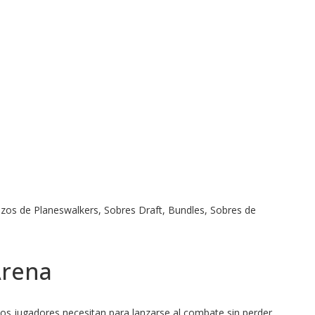
zos de Planeswalkers, Sobres Draft, Bundles, Sobres de
Arena
dos jugadores necesitan para lanzarse al combate sin perder