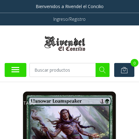
Bienvenidos a Rivendel el Concilio
Ingreso/Registro
0
AGOTADO