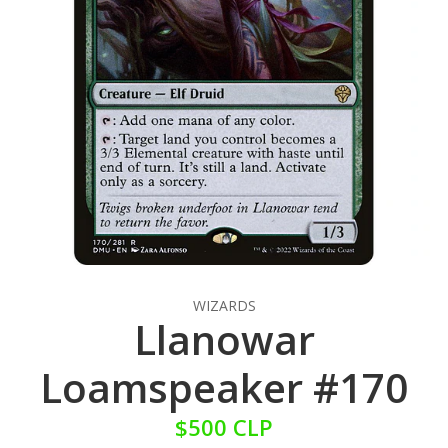
WIZARDS
Llanowar
Loamspeaker #170
$500 CLP