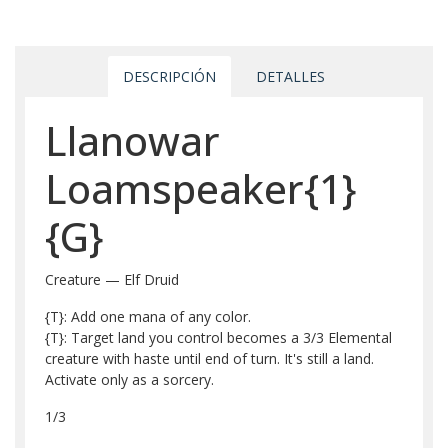
DESCRIPCIÓN
DETALLES
Llanowar
Loamspeaker{1}
{G}
Creature — Elf Druid
{T}: Add one mana of any color.
{T}: Target land you control becomes a 3/3 Elemental
creature with haste until end of turn. It's still a land.
Activate only as a sorcery.
1/3