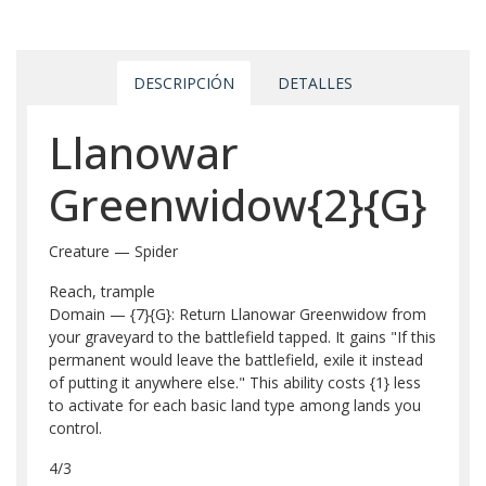
DESCRIPCIÓN
DETALLES
Llanowar
Greenwidow{2}{G}
Creature — Spider
Reach, trample
Domain — {7}{G}: Return Llanowar Greenwidow from
your graveyard to the battlefield tapped. It gains "If this
permanent would leave the battlefield, exile it instead
of putting it anywhere else." This ability costs {1} less
to activate for each basic land type among lands you
control.
4/3