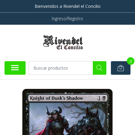
Bienvenidos a Rivendel el Concilio
Ingreso/Registro
0