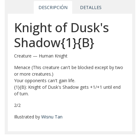
DESCRIPCIÓN
DETALLES
Knight of Dusk's
Shadow{1}{B}
Creature — Human Knight
Menace (This creature can't be blocked except by two
or more creatures.)
Your opponents can't gain life.
{1}{B}: Knight of Dusk's Shadow gets +1/+1 until end
of turn.
2/2
Illustrated by
Wisnu Tan