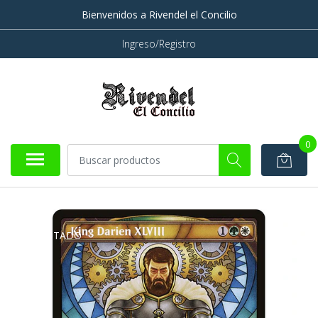
Bienvenidos a Rivendel el Concilio
Ingreso/Registro
0
AGOTADO