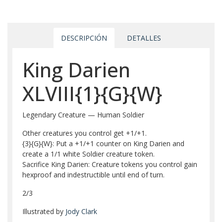
DESCRIPCIÓN
DETALLES
King Darien
XLVIII{1}{G}{W}
Legendary Creature — Human Soldier
Other creatures you control get +1/+1.
{3}{G}{W}: Put a +1/+1 counter on King Darien and
create a 1/1 white Soldier creature token.
Sacrifice King Darien: Creature tokens you control gain
hexproof and indestructible until end of turn.
2/3
Illustrated by
Jody Clark