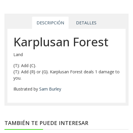
DESCRIPCIÓN
DETALLES
Karplusan Forest
Land
{T}: Add {C}.
{T}: Add {R} or {G}. Karplusan Forest deals 1 damage to
you.
Illustrated by
Sam Burley
TAMBIÉN TE PUEDE INTERESAR