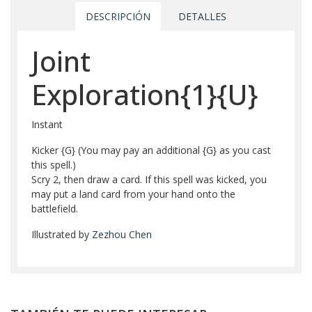
DESCRIPCIÓN
DETALLES
Joint
Exploration{1}{U}
Instant
Kicker {G} (You may pay an additional {G} as you cast
this spell.)
Scry 2, then draw a card. If this spell was kicked, you
may put a land card from your hand onto the
battlefield.
Illustrated by
Zezhou Chen