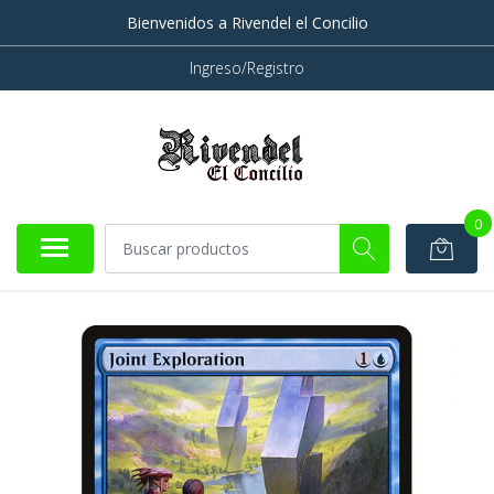
Bienvenidos a Rivendel el Concilio
Ingreso/Registro
0