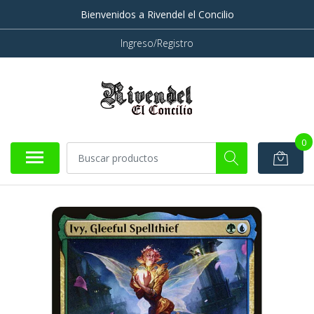
Bienvenidos a Rivendel el Concilio
Ingreso/Registro
0