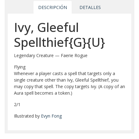
DESCRIPCIÓN
DETALLES
Ivy, Gleeful
Spellthief{G}{U}
Legendary Creature — Faerie Rogue
Flying
Whenever a player casts a spell that targets only a
single creature other than Ivy, Gleeful Spellthief, you
may copy that spell. The copy targets Ivy. (A copy of an
Aura spell becomes a token.)
2/1
Illustrated by
Evyn Fong