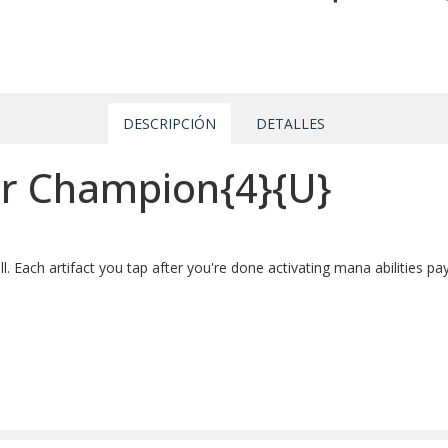
DESCRIPCIÓN
DETALLES
er Champion{4}{U}
ll. Each artifact you tap after you're done activating mana abilities pay