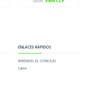
$400 CLP
Desde
VER OPCIONES
V
ENLACES RÁPIDOS
RIVENDEL EL CONCILIO
Carro