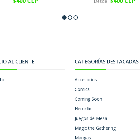
$400 CLP
$400 CLP
Desde
VER OPCIONES
VER OPCIONES
CIO AL CLIENTE
CATEGORÍAS DESTACADAS
to
Accesorios
Comics
Coming Soon
Heroclix
Juegos de Mesa
Magic the Gathering
Mangas