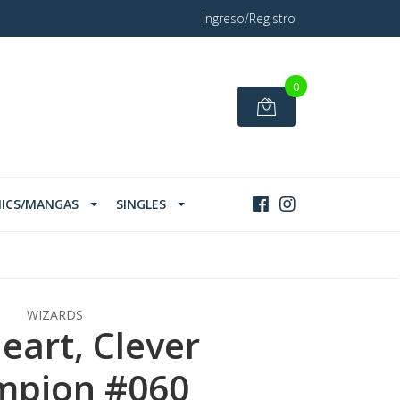
Ingreso/Registro
0
ICS/MANGAS
SINGLES
WIZARDS
eart, Clever
mpion #060