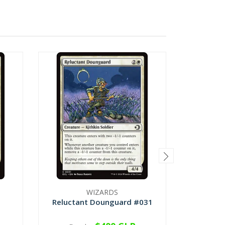
WIZARDS
Reluctant Dounguard #031
Spiral