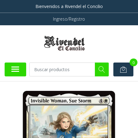
Bienvenidos a Rivendel el Concilio
Ingreso/Registro
0