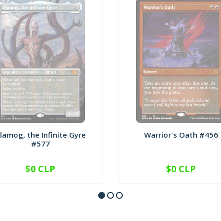
lamog, the Infinite Gyre
Warrior's Oath #456
#577
$0 CLP
$0 CLP
NO DISPONIBLE
NO DISPONIBLE