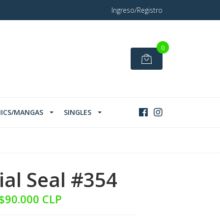
Ingreso/Registro
0
ICS/MANGAS
SINGLES
ial Seal #354
$90.000 CLP