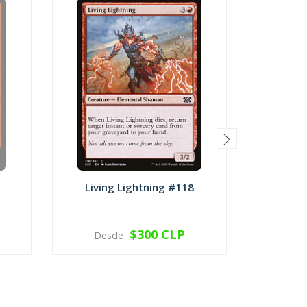
Living Lightning #118
Dead
$300 CLP
Desde
Des
VER OPCIONES
V