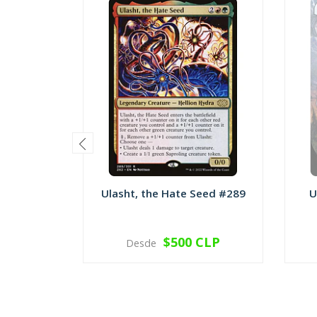
Ulasht, the Hate Seed #289
U
$500 CLP
Desde
VER OPCIONES