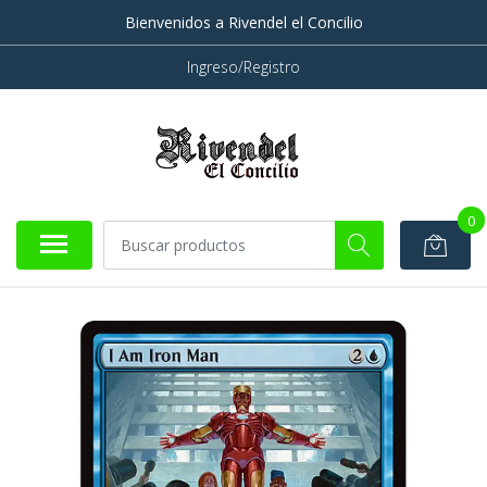
Bienvenidos a Rivendel el Concilio
Ingreso/Registro
0