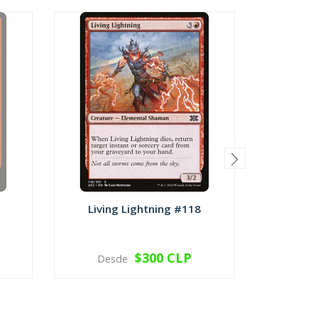
Living Lightning #118
Dead
$300 CLP
Desde
Des
VER OPCIONES
V