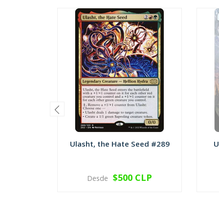
Ulasht, the Hate Seed #289
U
$500 CLP
Desde
VER OPCIONES