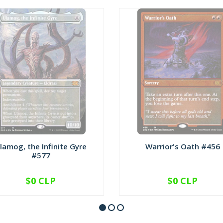
lamog, the Infinite Gyre
Warrior's Oath #456
#577
$0 CLP
$0 CLP
NO DISPONIBLE
NO DISPONIBLE