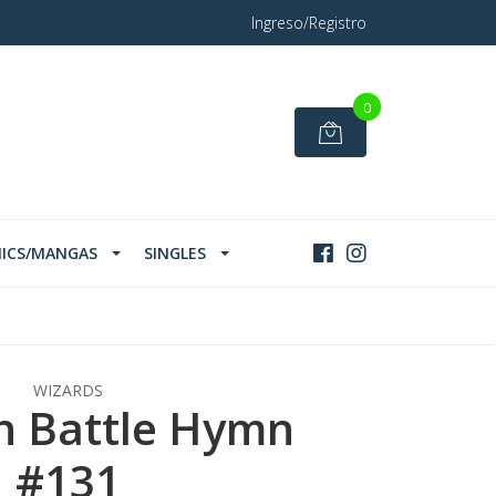
Ingreso/Registro
0
ICS/MANGAS
SINGLES
WIZARDS
n Battle Hymn
#131