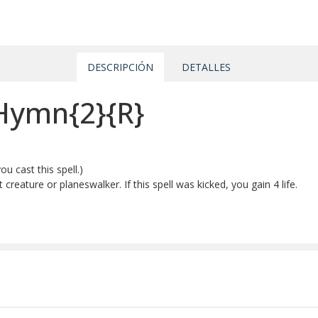
DESCRIPCIÓN
DETALLES
 Hymn{2}{R}
u cast this spell.)
eature or planeswalker. If this spell was kicked, you gain 4 life.