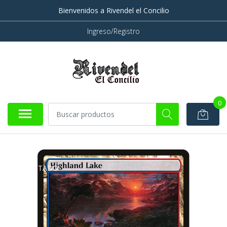
Bienvenidos a Rivendel el Concilio
Ingreso/Registro
0
AGOTADO