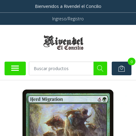
Bienvenidos a Rivendel el Concilio
Ingreso/Registro
0