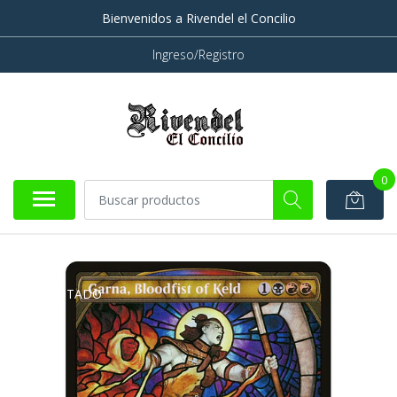
Bienvenidos a Rivendel el Concilio
Ingreso/Registro
0
AGOTADO