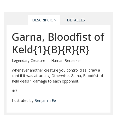
DESCRIPCIÓN
DETALLES
Garna, Bloodfist of
Keld{1}{B}{R}{R}
Legendary Creature — Human Berserker
Whenever another creature you control dies, draw a
card if it was attacking. Otherwise, Garna, Bloodfist of
Keld deals 1 damage to each opponent.
4/3
Illustrated by
Benjamin Ee