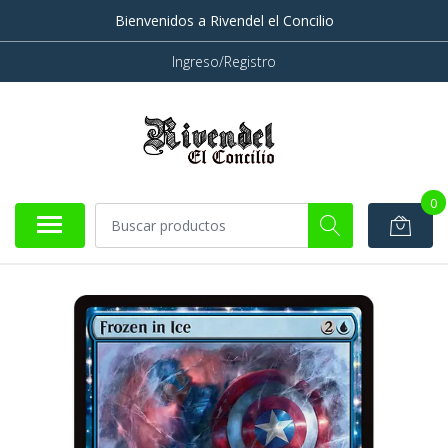
Bienvenidos a Rivendel el Concilio
Ingreso/Registro
0