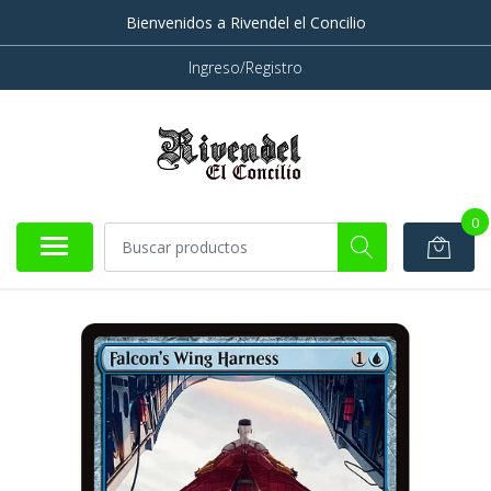
Bienvenidos a Rivendel el Concilio
Ingreso/Registro
0