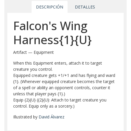
DESCRIPCIÓN
DETALLES
Falcon's Wing
Harness{1}{U}
Artifact — Equipment
When this Equipment enters, attach it to target
creature you control.
Equipped creature gets +1/+1 and has flying and ward
{1}. (Whenever equipped creature becomes the target
of a spell or ability an opponent controls, counter it
unless that player pays {1}.)
Equip {2}{U} ({2}{U}: Attach to target creature you
control. Equip only as a sorcery.)
Illustrated by
David Álvarez