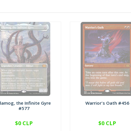
lamog, the Infinite Gyre
Warrior's Oath #456
#577
$0 CLP
$0 CLP
NO DISPONIBLE
NO DISPONIBLE