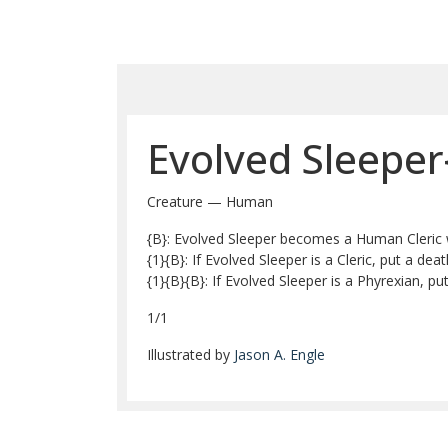
Evolved Sleeper
Creature — Human
{B}: Evolved Sleeper becomes a Human Cleric
{1}{B}: If Evolved Sleeper is a Cleric, put a 
{1}{B}{B}: If Evolved Sleeper is a Phyrexian, pu
1/1
Illustrated by
Jason A. Engle