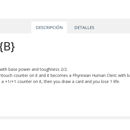
DESCRIPCIÓN
DETALLES
{B}
 with base power and toughness 2/2.
deathtouch counter on it and it becomes a Phyrexian Human Cleric with
t a +1/+1 counter on it, then you draw a card and you lose 1 life.