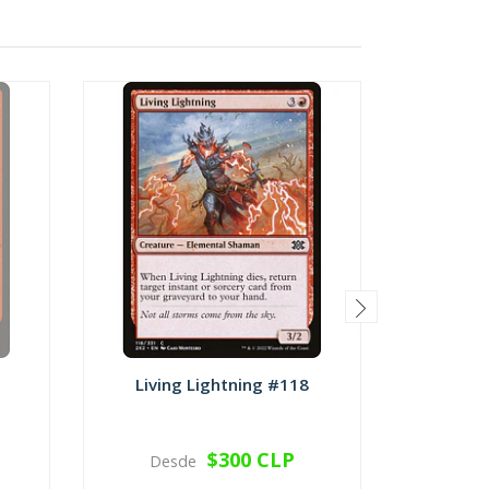
Living Lightning #118
Dead
$300 CLP
Desde
Des
VER OPCIONES
V