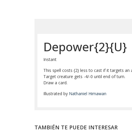
Depower{2}{U}
Instant
This spell costs {2} less to cast if it targets an
Target creature gets -4/-0 until end of turn.
Draw a card.
Illustrated by
Nathaniel Himawan
TAMBIÉN TE PUEDE INTERESAR