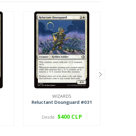
WIZARDS
Reluctant Dounguard #031
Spiral
$400 CLP
Desde
VER OPCIONES
V