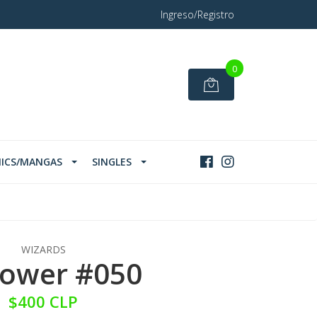
Ingreso/Registro
0
ICS/MANGAS
SINGLES
WIZARDS
ower #050
$400 CLP