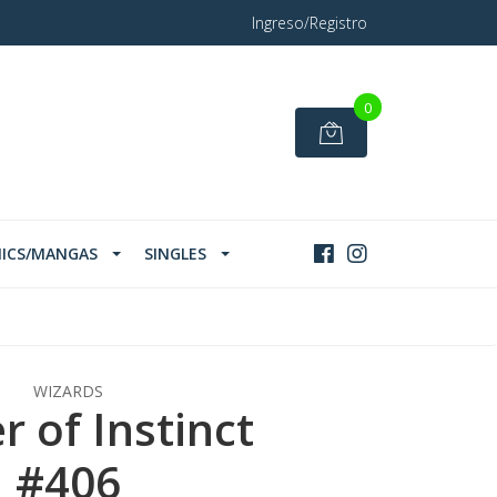
Ingreso/Registro
0
ICS/MANGAS
SINGLES
WIZARDS
r of Instinct
#406