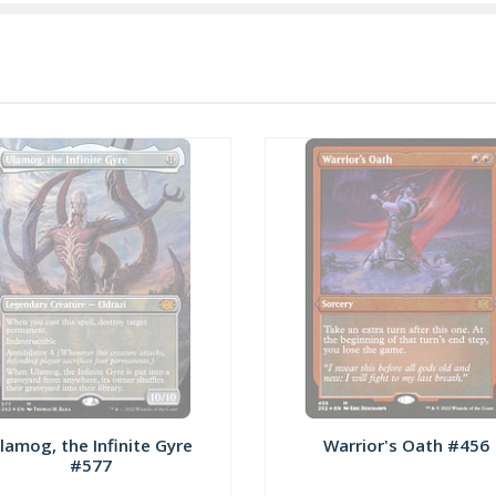
lamog, the Infinite Gyre
Warrior's Oath #456
#577