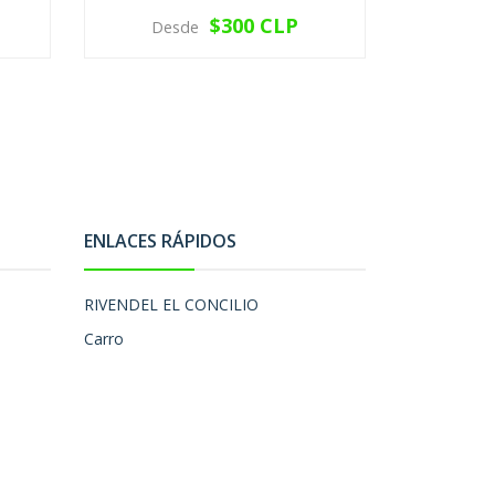
$300 CLP
Desde
Des
VER OPCIONES
V
ENLACES RÁPIDOS
RIVENDEL EL CONCILIO
Carro