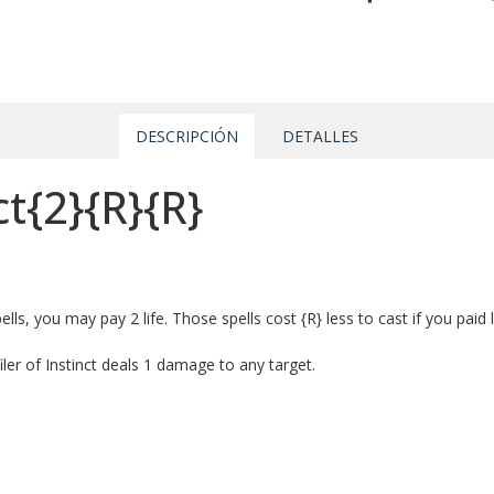
DESCRIPCIÓN
DETALLES
ct{2}{R}{R}
ls, you may pay 2 life. Those spells cost {R} less to cast if you paid l
er of Instinct deals 1 damage to any target.