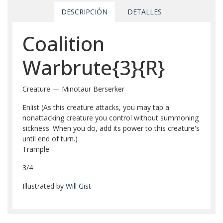
DESCRIPCIÓN
DETALLES
Coalition
Warbrute{3}{R}
Creature — Minotaur Berserker
Enlist (As this creature attacks, you may tap a
nonattacking creature you control without summoning
sickness. When you do, add its power to this creature's
until end of turn.)
Trample
3/4
Illustrated by
Will Gist