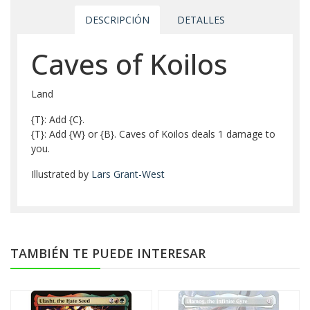
DESCRIPCIÓN
DETALLES
Caves of Koilos
Land
{T}: Add {C}.
{T}: Add {W} or {B}. Caves of Koilos deals 1 damage to
you.
Illustrated by
Lars Grant-West
TAMBIÉN TE PUEDE INTERESAR