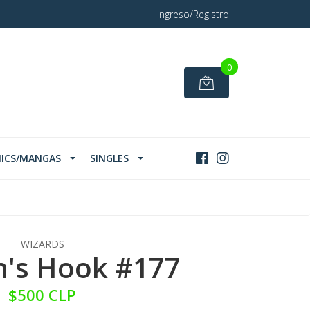
Ingreso/Registro
0
ICS/MANGAS
SINGLES
WIZARDS
n's Hook #177
$500 CLP