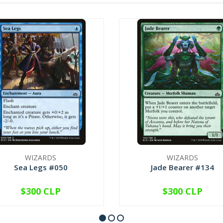
WIZARDS
WIZARDS
Sea Legs #050
Jade Bearer #134
$300 CLP
$300 CLP
VER OPCIONES
VER OPCIONES