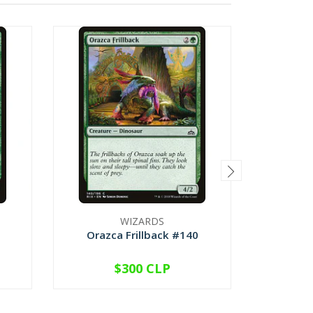
WIZARDS
Orazca Frillback #140
Atz
$300 CLP
VER OPCIONES
V