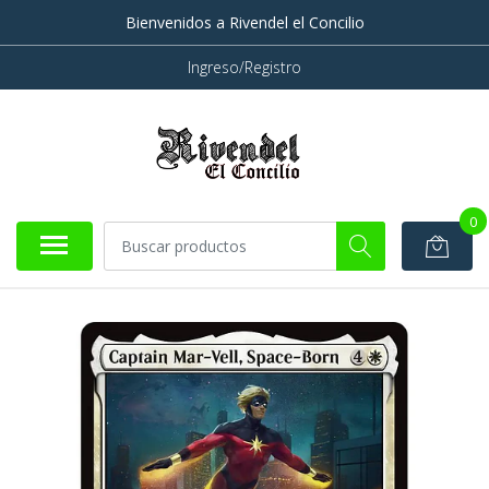
Bienvenidos a Rivendel el Concilio
Ingreso/Registro
0