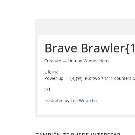
Brave Brawler{
Creature — Human Warrior Hero
Lifelink
Power-up — {4}{W}: Put two +1/+1 counters on t
2/1
Illustrated by
Lee Woo-chul