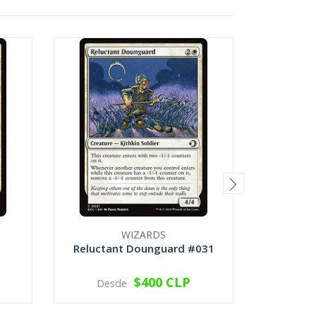
WIZARDS
Reluctant Dounguard #031
Spiral
$400 CLP
Desde
VER OPCIONES
V