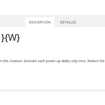
DESCRIPCIÓN
DETALLES
1}{W}
his creature. (Activate each power-up ability only once. Reduce the co