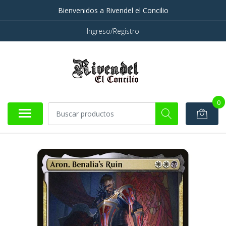
Bienvenidos a Rivendel el Concilio
Ingreso/Registro
0