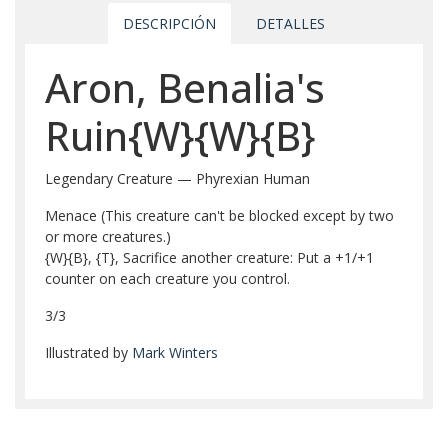
DESCRIPCIÓN
DETALLES
Aron, Benalia's
Ruin{W}{W}{B}
Legendary Creature — Phyrexian Human
Menace (This creature can't be blocked except by two
or more creatures.)
{W}{B}, {T}, Sacrifice another creature: Put a +1/+1
counter on each creature you control.
3/3
Illustrated by
Mark Winters