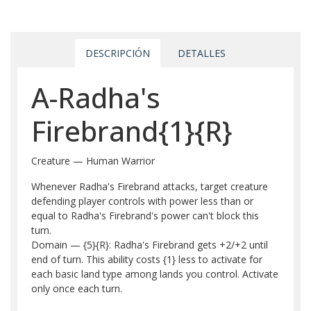
DESCRIPCIÓN
DETALLES
A-Radha's
Firebrand{1}{R}
Creature — Human Warrior
Whenever Radha's Firebrand attacks, target creature
defending player controls with power less than or
equal to Radha's Firebrand's power can't block this
turn.
Domain — {5}{R}: Radha's Firebrand gets +2/+2 until
end of turn. This ability costs {1} less to activate for
each basic land type among lands you control. Activate
only once each turn.